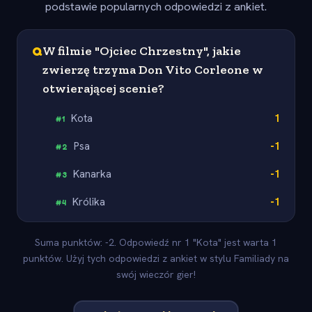
podstawie popularnych odpowiedzi z ankiet.
Q
W filmie "Ojciec Chrzestny", jakie
zwierzę trzyma Don Vito Corleone w
otwierającej scenie?
Kota
1
#
1
Psa
-1
#
2
Kanarka
-1
#
3
Królika
-1
#
4
Suma punktów: -2. Odpowiedź nr 1 "Kota" jest warta 1
punktów. Użyj tych odpowiedzi z ankiet w stylu Familiady na
swój wieczór gier!