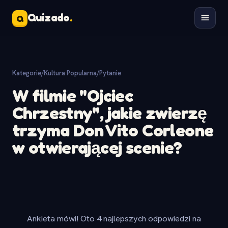
Quizado
.
Q
Kategorie
/
Kultura Popularna
/
Pytanie
W filmie "Ojciec
Chrzestny", jakie zwierzę
trzyma Don Vito Corleone
w otwierającej scenie?
Ankieta mówi! Oto 4 najlepszych odpowiedzi na