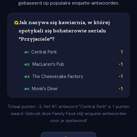
gebaseerd op populaire enquete-antwoorden.
Q
Jak nazywa się kawiarnia, w której
spotykali się bohaterowie serialu
"Przyjaciele"?
Central Perk
1
#
1
MacLaren's Pub
-1
#
2
The Cheesecake Factory
-1
#
3
Monk's Diner
-1
#
4
Totaal punten: -2. Het #1 antwoord "Central Perk" is 1 punten
waard. Gebruik deze Family Feud stijl enquete-antwoorden
voor je spelavond!