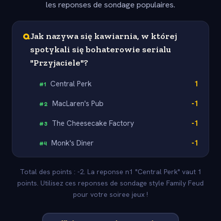
les reponses de sondage populaires.
Q
Jak nazywa się kawiarnia, w której
spotykali się bohaterowie serialu
"Przyjaciele"?
Central Perk
1
#
1
MacLaren's Pub
-1
#
2
The Cheesecake Factory
-1
#
3
Monk's Diner
-1
#
4
Total des points : -2. La reponse n1 "Central Perk" vaut 1
points. Utilisez ces reponses de sondage style Family Feud
pour votre soiree jeux !