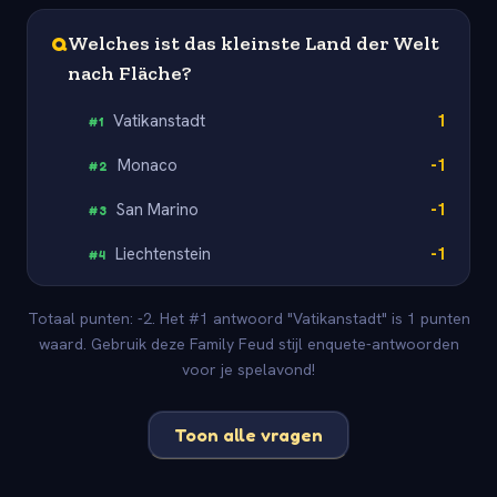
Q
Welches ist das kleinste Land der Welt
nach Fläche?
Vatikanstadt
1
#
1
Monaco
-1
#
2
San Marino
-1
#
3
Liechtenstein
-1
#
4
Totaal punten: -2. Het #1 antwoord "Vatikanstadt" is 1 punten
waard. Gebruik deze Family Feud stijl enquete-antwoorden
voor je spelavond!
Toon alle vragen