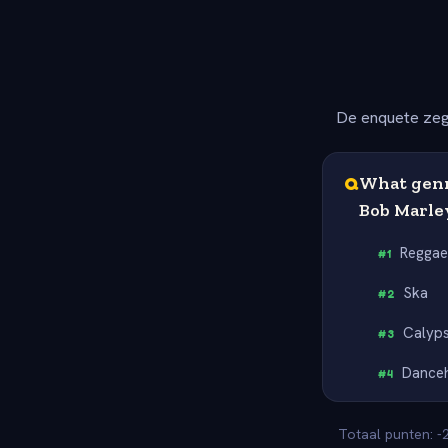
De enquete zeg
Q
What genre
Bob Marle
Regga
#
1
Ska
#
2
Calyp
#
3
Danceh
#
4
Totaal punten: -