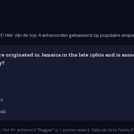
t! Hier zijn de top 4 antwoorden gebaseerd op populaire enqu
 originated in Jamaica in the late 1960s and is asso
y?
e
so
all
2. Het #1 antwoord "Reggae" is 1 punten waard. Gebruik deze Family Fe