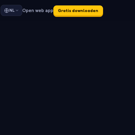
Open web app
NL
Gratis downloaden