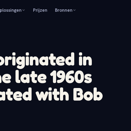
plossingen
Prijzen
Bronnen
riginated in
e late 1960s
iated with Bob