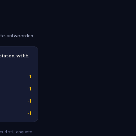
ete-antwoorden.
ciated with
1
-1
-1
-1
ud stijl enquete-