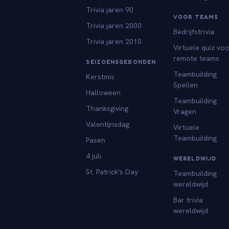
Trivia jaren 90
VOOR TEAMS
Trivia jaren 2000
Bedrijfstrivia
Trivia jaren 2010
Virtuele quiz vo
remote teams
SEIZOENSGEBONDEN
Teambuilding
Kerstmis
Spellen
Halloween
Teambuilding
Thanksgiving
Vragen
Valentijnsdag
Virtuele
Teambuilding
Pasen
4 juli
WERELDWIJD
St. Patrick's Day
Teambuilding
wereldwijd
Bar trivia
wereldwijd