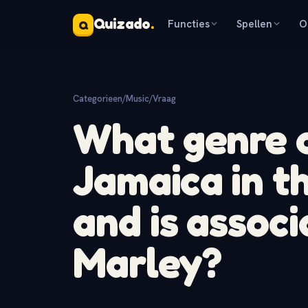
Quizado
.
Functies
Spellen
O
Q
Categorieen
/
Music
/
Vraag
What genre o
Jamaica in th
and is assoc
Marley?