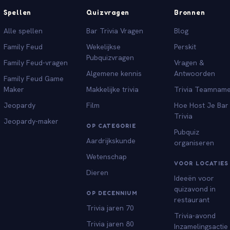
Spellen
Quizvragen
Bronnen
Alle spellen
Bar Trivia Vragen
Blog
Family Feud
Wekelijkse
Perskit
Pubquizvragen
Family Feud-vragen
Vragen &
Algemene kennis
Antwoorden
Family Feud Game
Maker
Makkelijke trivia
Trivia Teamnam
Jeopardy
Film
Hoe Host Je Bar
Trivia
Jeopardy-maker
OP CATEGORIE
Pubquiz
Aardrijkskunde
organiseren
Wetenschap
VOOR LOCATIES
Dieren
Ideeën voor
quizavond in
OP DECENNIUM
restaurant
Trivia jaren 70
Trivia-avond
Trivia jaren 80
Inzamelingsactie