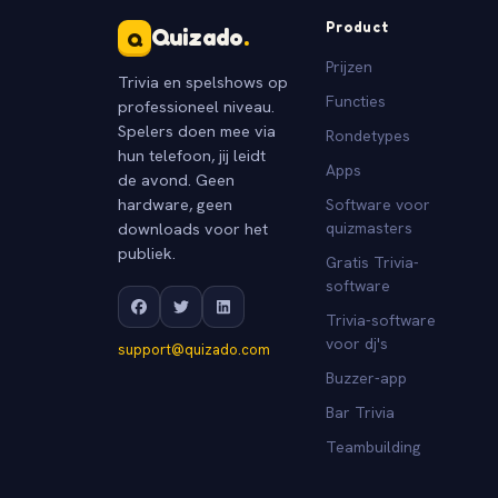
Product
Quizado
.
Q
Prijzen
Trivia en spelshows op
Functies
professioneel niveau.
Spelers doen mee via
Rondetypes
hun telefoon, jij leidt
Apps
de avond. Geen
hardware, geen
Software voor
downloads voor het
quizmasters
publiek.
Gratis Trivia-
software
Trivia-software
voor dj's
support@quizado.com
Buzzer-app
Bar Trivia
Teambuilding