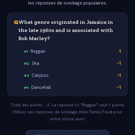
les reponses de sondage populaires.
Q
What genre originated in Jamaica in
the late 1960s and is associated with
Bob Marley?
Reggae
1
#
1
Ska
-1
#
2
Calypso
-1
#
3
Dancehall
-1
#
4
Total des points : -2. La reponse n1 "Reggae" vaut 1 points.
Utilisez ces reponses de sondage style Family Feud pour
votre soiree jeux !