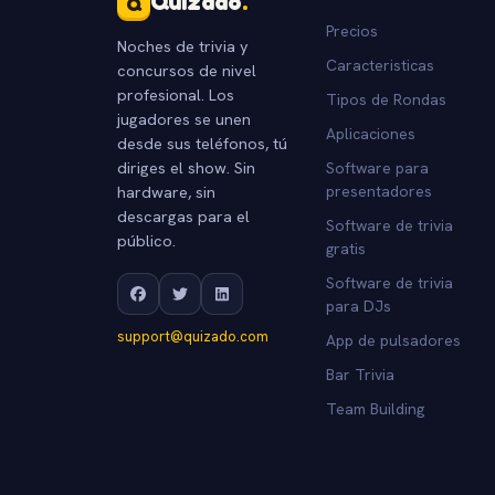
Quizado
.
Q
Precios
Noches de trivia y
Caracteristicas
concursos de nivel
profesional. Los
Tipos de Rondas
jugadores se unen
Aplicaciones
desde sus teléfonos, tú
diriges el show. Sin
Software para
hardware, sin
presentadores
descargas para el
Software de trivia
público.
gratis
Software de trivia
para DJs
support@quizado.com
App de pulsadores
Bar Trivia
Team Building