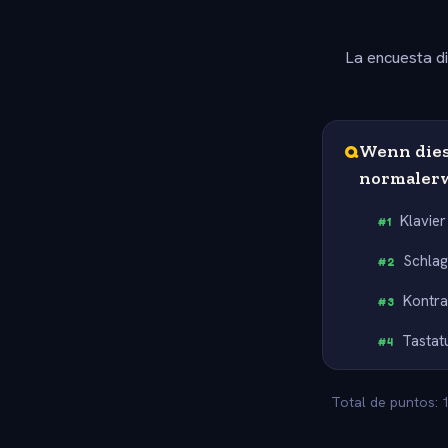
La encuesta d
Q
Wenn dies
normaler
Klavier
#
1
Schla
#
2
Kontr
#
3
Tastat
#
4
Total de puntos: 