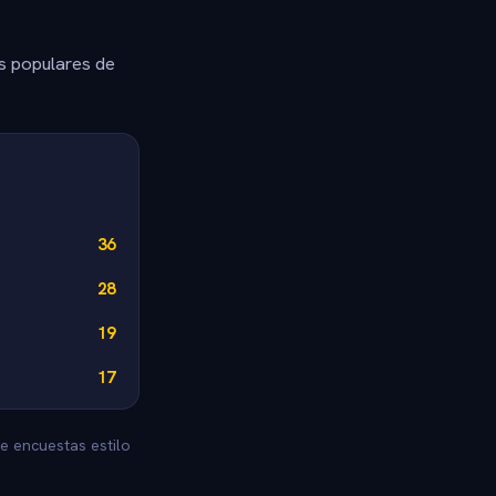
s populares de
36
28
19
17
e encuestas estilo