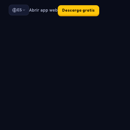
Abrir app web
ES
Descarga gratis