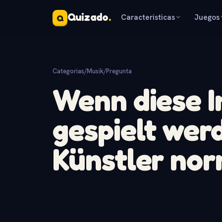
Quizado
.
Caracteristicas
Juegos
Q
Categorias
/
Musik
/
Pregunta
Wenn diese 
gespielt werd
Künstler no