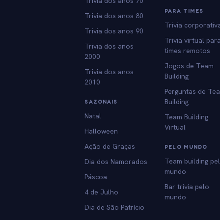
Trivia dos anos 70
PARA TIMES
Trivia dos anos 80
Trivia corporativ
Trivia dos anos 90
Trivia virtual par
Trivia dos anos
times remotos
2000
Jogos de Team
Trivia dos anos
Building
2010
Perguntas de Te
Building
SAZONAIS
Natal
Team Building
Virtual
Halloween
Ação de Graças
PELO MUNDO
Team building pe
Dia dos Namorados
mundo
Páscoa
Bar trivia pelo
4 de Julho
mundo
Dia de São Patrício