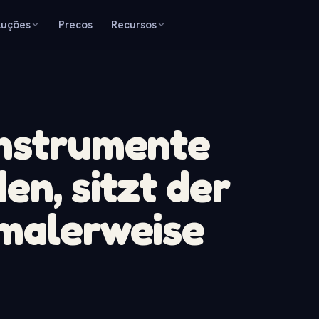
luções
Precos
Recursos
Instrumente
en, sitzt der
rmalerweise