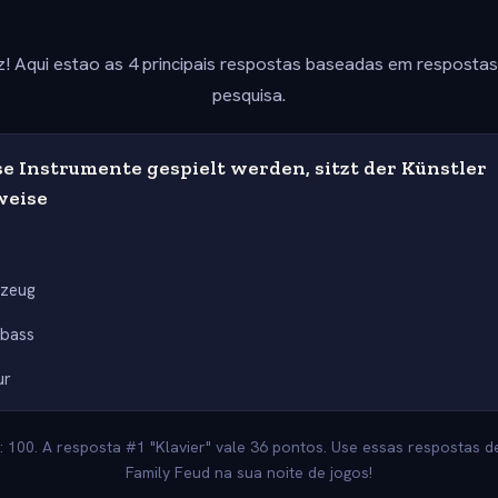
z! Aqui estao as 4 principais respostas baseadas em resposta
pesquisa.
e Instrumente gespielt werden, sitzt der Künstler
weise
gzeug
abass
ur
: 100. A resposta #1 "Klavier" vale 36 pontos. Use essas respostas de
Family Feud na sua noite de jogos!