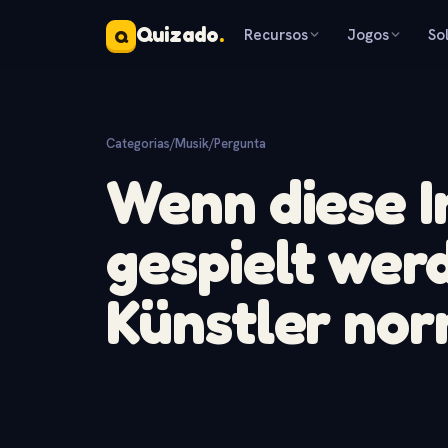
Quizado
.
Recursos
Jogos
So
Q
Categorias
/
Musik
/
Pergunta
Wenn diese 
gespielt werd
Künstler no