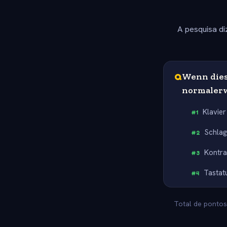
A pesquisa di
Q
Wenn dies
normaler
Klavier
#
1
Schla
#
2
Kontr
#
3
Tastat
#
4
Total de pontos