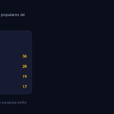
s populares de
36
28
19
17
 pesquisa estilo