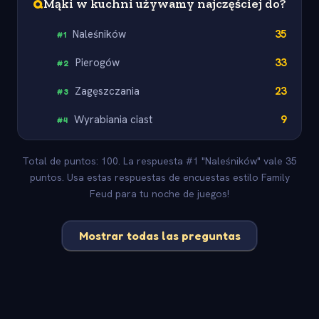
Q
Mąki w kuchni używamy najczęściej do?
Naleśników
35
#
1
Pierogów
33
#
2
Zagęszczania
23
#
3
Wyrabiania ciast
9
#
4
Total de puntos: 100. La respuesta #1 "Naleśników" vale 35
puntos. Usa estas respuestas de encuestas estilo Family
Feud para tu noche de juegos!
Mostrar todas las preguntas