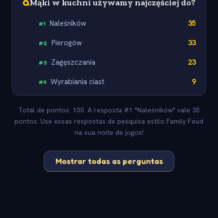
Q
Mąki w kuchni używamy najczęściej do?
Naleśników
35
#
1
Pierogów
33
#
2
Zagęszczania
23
#
3
Wyrabiania ciast
9
#
4
Total de pontos: 100. A resposta #1 "Naleśników" vale 35
pontos. Use essas respostas de pesquisa estilo Family Feud
na sua noite de jogos!
Mostrar todas as perguntas