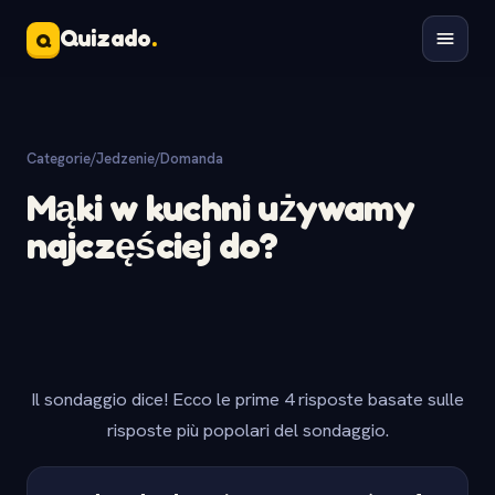
Quizado
.
Q
Categorie
/
Jedzenie
/
Domanda
Mąki w kuchni używamy
najczęściej do?
Il sondaggio dice! Ecco le prime 4 risposte basate sulle
risposte più popolari del sondaggio.