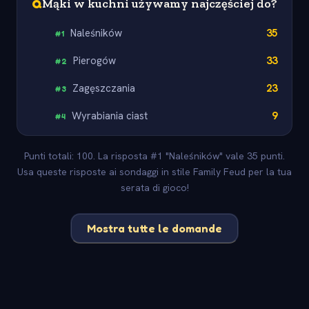
Q
Mąki w kuchni używamy najczęściej do?
Naleśników
35
#
1
Pierogów
33
#
2
Zagęszczania
23
#
3
Wyrabiania ciast
9
#
4
Punti totali: 100. La risposta #1 "Naleśników" vale 35 punti.
Usa queste risposte ai sondaggi in stile Family Feud per la tua
serata di gioco!
Mostra tutte le domande