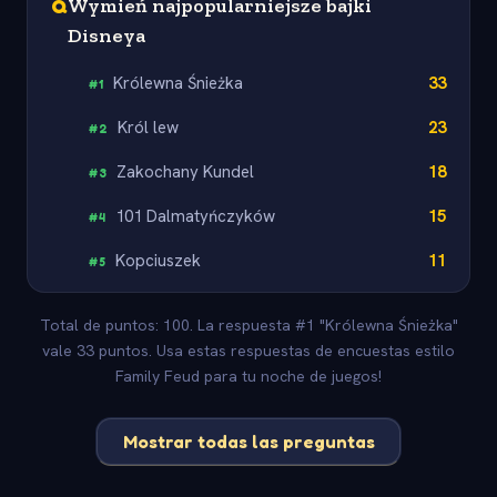
Q
Wymień najpopularniejsze bajki
Disneya
Królewna Śnieżka
33
#
1
Król lew
23
#
2
Zakochany Kundel
18
#
3
101 Dalmatyńczyków
15
#
4
Kopciuszek
11
#
5
Total de puntos: 100. La respuesta #1 "Królewna Śnieżka"
vale 33 puntos. Usa estas respuestas de encuestas estilo
Family Feud para tu noche de juegos!
Mostrar todas las preguntas