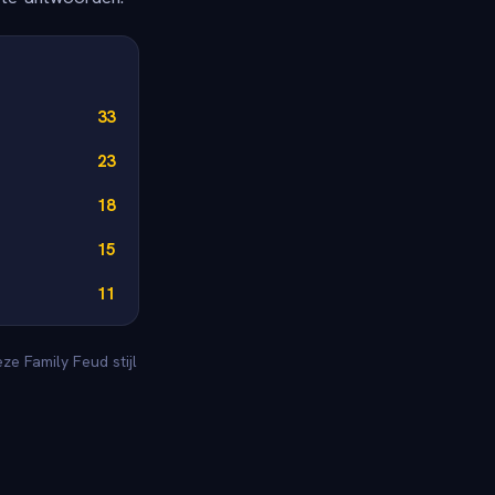
33
23
18
15
11
e Family Feud stijl