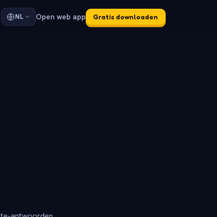
Open web app
NL
Gratis downloaden
ete-antwoorden.