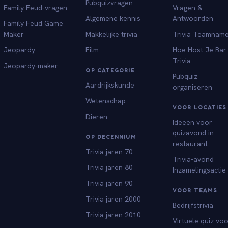
Pubquizvragen
Family Feud-vragen
Vragen &
Algemene kennis
Antwoorden
Family Feud Game
Maker
Makkelijke trivia
Trivia Teamnam
Jeopardy
Film
Hoe Host Je Bar
Trivia
Jeopardy-maker
OP CATEGORIE
Pubquiz
Aardrijkskunde
organiseren
Wetenschap
VOOR LOCATIES
Dieren
Ideeën voor
quizavond in
OP DECENNIUM
restaurant
Trivia jaren 70
Trivia-avond
Trivia jaren 80
Inzamelingsactie
Trivia jaren 90
VOOR TEAMS
Trivia jaren 2000
Bedrijfstrivia
Trivia jaren 2010
Virtuele quiz vo