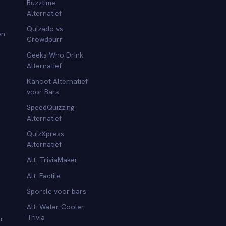
Buzztime
Alternatief
Quizado vs
en
Crowdpurr
Geeks Who Drink
Alternatief
Kahoot Alternatief
voor Bars
SpeedQuizzing
Alternatief
QuizXpress
Alternatief
Alt. TriviaMaker
Alt. Factile
Sporcle voor bars
Alt. Water Cooler
Trivia
or