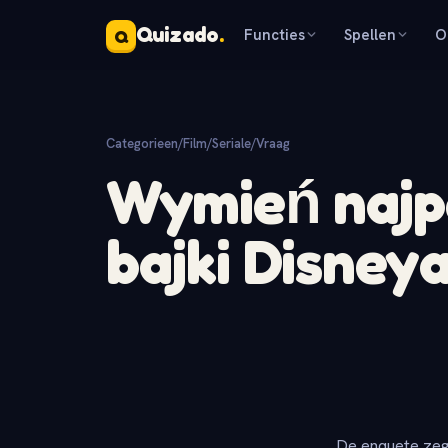
Quizado
.
Functies
Spellen
O
Q
Categorieen
/
Film/Seriale
/
Vraag
Wymień najp
bajki Disney
De enquete zeg