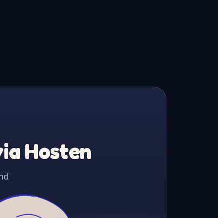
via Hosten
nd