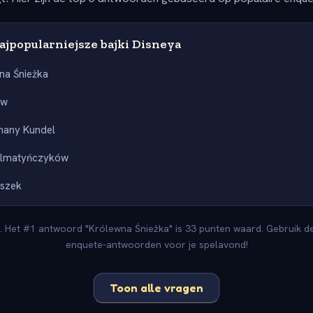
jpopularniejsze bajki Disneya
na Śnieżka
ew
hany Kundel
almatyńczyków
uszek
. Het #1 antwoord "Królewna Śnieżka" is 33 punten waard. Gebruik dez
enquete-antwoorden voor je spelavond!
Toon alle vragen