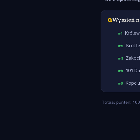
Q
Wymień na
Królew
#
1
Król l
#
2
Zakoc
#
3
101 D
#
4
Kopci
#
5
Totaal punten: 100