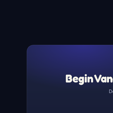
Begin Van
D