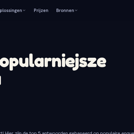
plossingen
Prijzen
Bronnen
opularniejsze
a
t! Hier zijn de top 5 antwoorden gebaseerd op populaire enqu