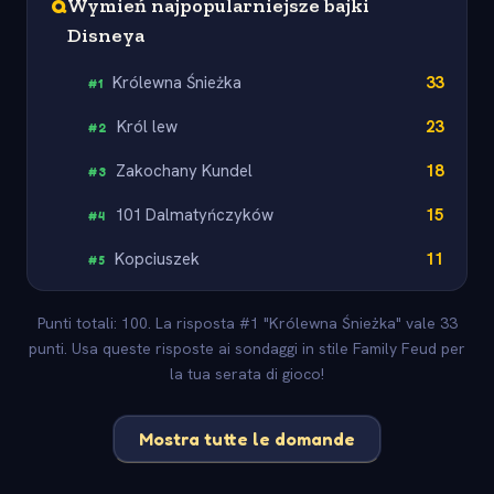
Q
Wymień najpopularniejsze bajki
Disneya
Królewna Śnieżka
33
#
1
Król lew
23
#
2
Zakochany Kundel
18
#
3
101 Dalmatyńczyków
15
#
4
Kopciuszek
11
#
5
Punti totali: 100. La risposta #1 "Królewna Śnieżka" vale 33
punti. Usa queste risposte ai sondaggi in stile Family Feud per
la tua serata di gioco!
Mostra tutte le domande