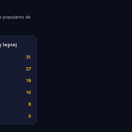
s populares de
ę lepiej
31
27
18
10
8
6