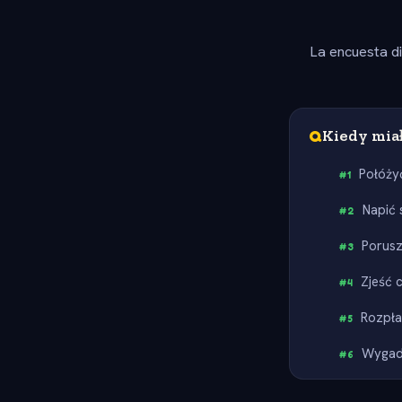
La encuesta d
Q
Kiedy miał
Połóżyć
#
1
Napić 
#
2
Porusz
#
3
Zjeść 
#
4
Rozpła
#
5
Wygad
#
6