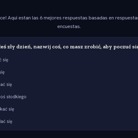
ice! Aqui estan las 6 mejores respuestas basadas en respuesta
encuestas.
eś zły dzień, nazwij coś, co masz zrobić, aby poczuć si
 się
się
ać się
coś słodkiego
kać się
ać się