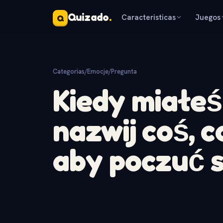
Quizado
.
Caracteristicas
Juegos
Q
Categorias
/
Emocje
/
Pregunta
Kiedy miałeś
nazwij coś, c
aby poczuć si