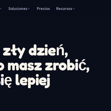
Soluciones
Precios
Recursos
 zły dzień,
o masz zrobić,
ę lepiej