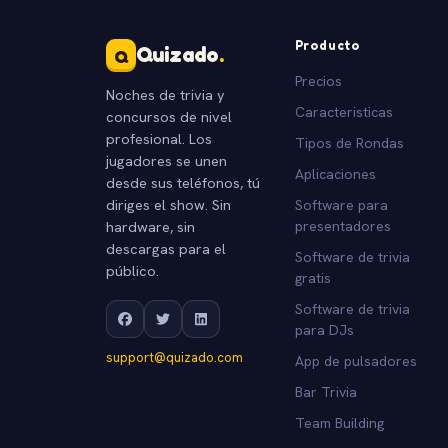
Producto
Quizado
.
Q
Precios
Noches de trivia y
Caracteristicas
concursos de nivel
profesional. Los
Tipos de Rondas
jugadores se unen
Aplicaciones
desde sus teléfonos, tú
diriges el show. Sin
Software para
hardware, sin
presentadores
descargas para el
Software de trivia
público.
gratis
Software de trivia
para DJs
support@quizado.com
App de pulsadores
Bar Trivia
Team Building