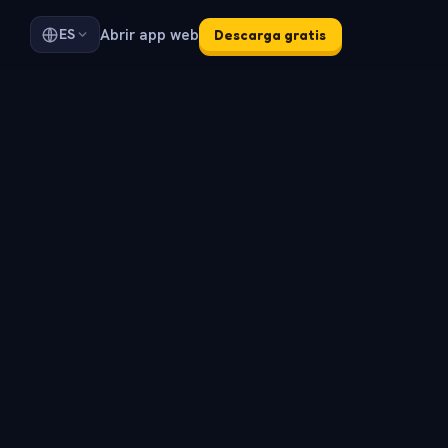
Abrir app web
ES
Descarga gratis