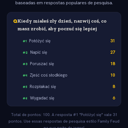
baseadas em respostas populares de pesquisa.
Q
Kiedy miałeś zły dzień, nazwij coś, co
masz zrobić, aby poczuć się lepiej
Połóżyć się
31
#
1
Napić się
27
#
2
Poruszać się
18
#
3
Zjeść coś słodkiego
10
#
4
Rozpłakać się
8
#
5
Wygadać się
6
#
6
Total de pontos: 100. A resposta #1 "Połóżyć się" vale 31
pontos. Use essas respostas de pesquisa estilo Family Feud
na sua noite de jogos!