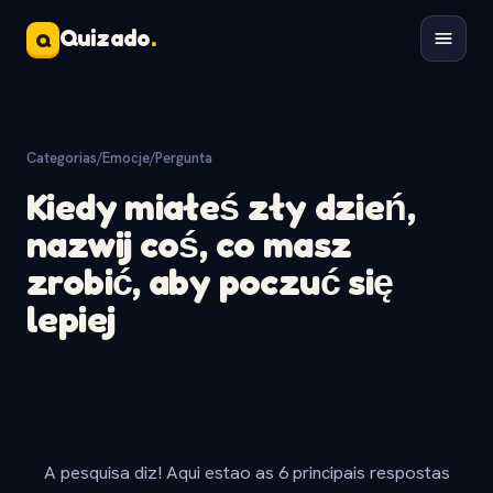
Quizado
.
Q
Categorias
/
Emocje
/
Pergunta
Kiedy miałeś zły dzień,
nazwij coś, co masz
zrobić, aby poczuć się
lepiej
A pesquisa diz! Aqui estao as 6 principais respostas