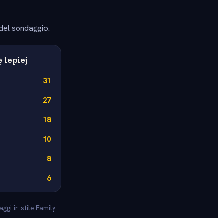
 del sondaggio.
ę lepiej
31
27
18
10
8
6
ggi in stile Family