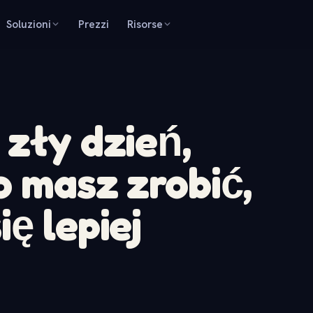
Soluzioni
Prezzi
Risorse
 zły dzień,
o masz zrobić,
ę lepiej