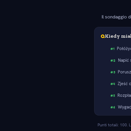
Il sondaggio d
Q
Kiedy miał
Połóżyć
#
1
Napić 
#
2
Porusz
#
3
Zjeść 
#
4
Rozpła
#
5
Wygad
#
6
Punti totali: 100.