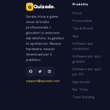
Prodotto
Quizado
.
Q
Prezzi
Serate trivia e game
Funzionalità
show di livello
professionale. I
Tipi di Round
giocatori si uniscono
App
dal telefono, tu gestisci
lo spettacolo. Nessun
Software per
hardware, nessun
conduttori
download per il
Software per quiz
pubblico.
gratuito
Software per quiz
per DJ
support@quizado.com
App buzzer
Bar Trivia
Team Building