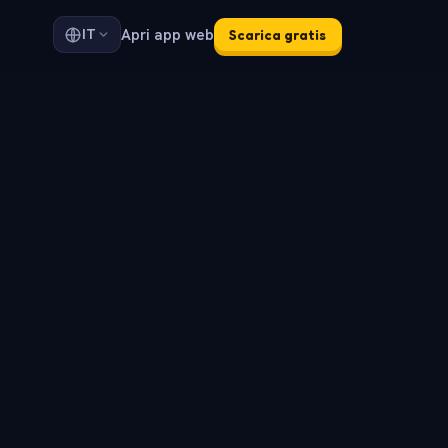
Apri app web
IT
Scarica gratis