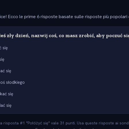
ice! Ecco le prime 6 risposte basate sulle risposte più popolari
eś zły dzień, nazwij coś, co masz zrobić, aby poczuć si
 się
się
ać się
coś słodkiego
kać się
ać się
 La risposta #1 "Połóżyć się" vale 31 punti. Usa queste risposte ai sonda