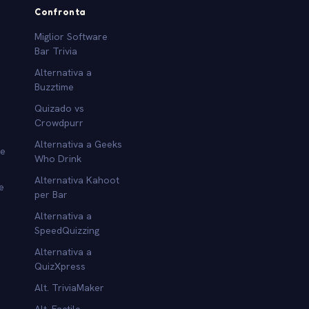
Confronta
Miglior Software
Bar Trivia
Alternativa a
Buzztime
Quizado vs
Crowdpurr
Alternativa a Geeks
re
Who Drink
Alternativa Kahoot
e
per Bar
Alternativa a
SpeedQuizzing
Alternativa a
QuizXpress
Alt. TriviaMaker
Alt. Factile