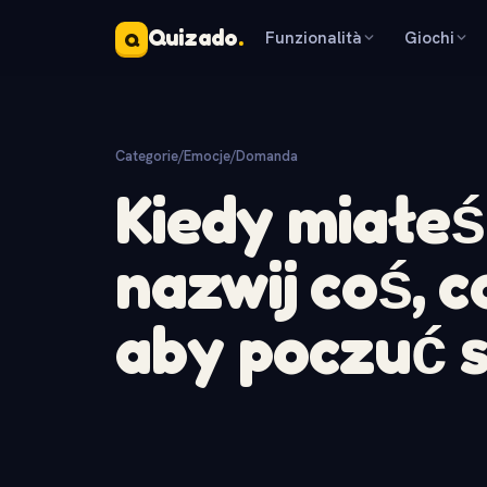
Quizado
.
Funzionalità
Giochi
Q
Categorie
/
Emocje
/
Domanda
Kiedy miałeś
nazwij coś, c
aby poczuć si