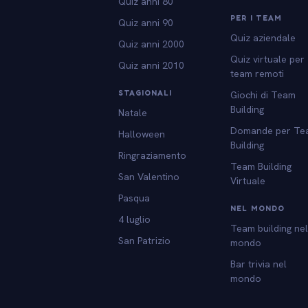
Quiz anni 80
PER I TEAM
Quiz anni 90
Quiz aziendale
Quiz anni 2000
Quiz virtuale per
Quiz anni 2010
team remoti
STAGIONALI
Giochi di Team
Building
Natale
Domande per Te
Halloween
Building
Ringraziamento
Team Building
San Valentino
Virtuale
Pasqua
NEL MONDO
4 luglio
Team building ne
San Patrizio
mondo
Bar trivia nel
mondo