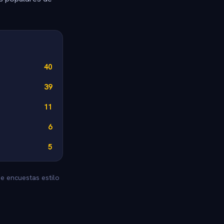
40
39
11
6
5
e encuestas estilo