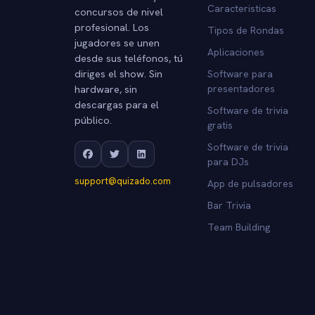
Caracteristicas
concursos de nivel
profesional. Los
Tipos de Rondas
jugadores se unen
Aplicaciones
desde sus teléfonos, tú
diriges el show. Sin
Software para
hardware, sin
presentadores
descargas para el
Software de trivia
público.
gratis
Software de trivia
para DJs
support@quizado.com
App de pulsadores
Bar Trivia
Team Building