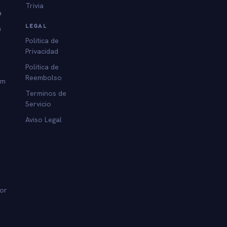
Trivia
a
LEGAL
a
Politica de
Privacidad
Politica de
Reembolso
am
Terminos de
Servicio
Aviso Legal
dor