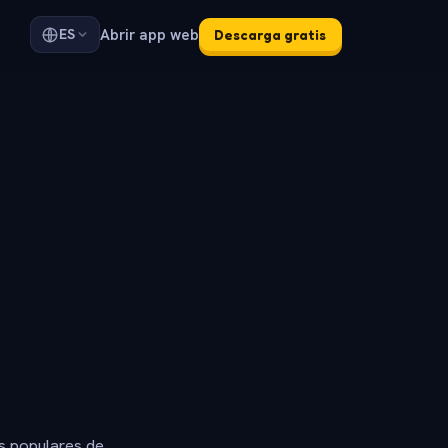
Abrir app web
ES
Descarga gratis
s populares de