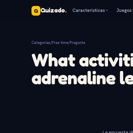
Quizado
.
Caracteristicas
Juegos
Q
Categorias
/
Free time
/
Pregunta
What activit
adrenaline l
La encuesta d