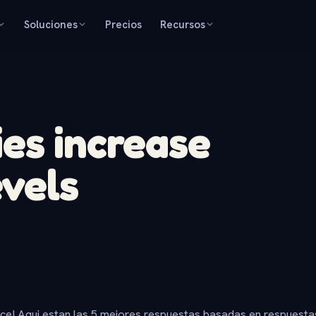
Soluciones
Precios
Recursos
ies increase
evels
ice! Aqui estan las 5 mejores respuestas basadas en respuesta