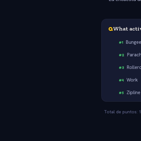
Q
What activ
Bunge
#
1
Parac
#
2
Roller
#
3
Work
#
4
Zipline
#
5
Total de puntos: 