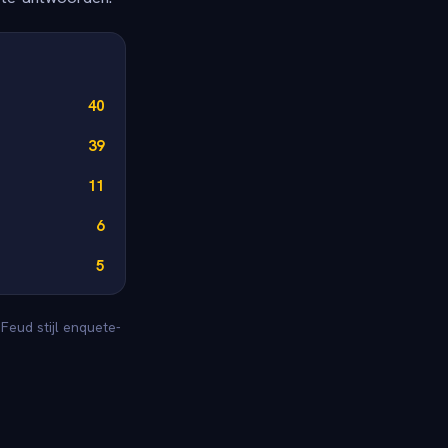
40
39
11
6
5
Feud stijl enquete-