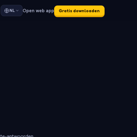
Open web app
NL
Gratis downloaden
ete-antwoorden.