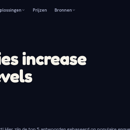
plossingen
Prijzen
Bronnen
ies increase
evels
t! Hier zijn de top 5 antwoorden gebaseerd op populaire enqu