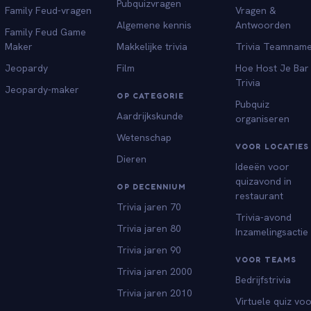
Pubquizvragen
Family Feud-vragen
Vragen &
Algemene kennis
Antwoorden
Family Feud Game
Maker
Makkelijke trivia
Trivia Teamnam
Jeopardy
Film
Hoe Host Je Bar
Trivia
Jeopardy-maker
OP CATEGORIE
Pubquiz
Aardrijkskunde
organiseren
Wetenschap
VOOR LOCATIES
Dieren
Ideeën voor
quizavond in
OP DECENNIUM
restaurant
Trivia jaren 70
Trivia-avond
Trivia jaren 80
Inzamelingsactie
Trivia jaren 90
VOOR TEAMS
Trivia jaren 2000
Bedrijfstrivia
Trivia jaren 2010
Virtuele quiz vo