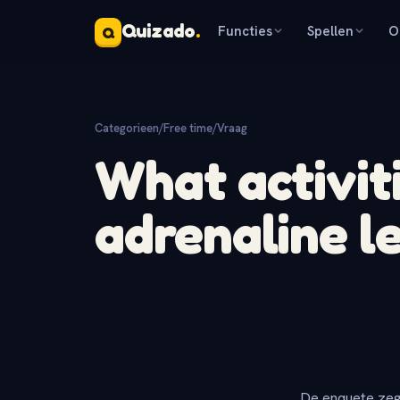
Quizado
.
Functies
Spellen
O
Q
Categorieen
/
Free time
/
Vraag
What activit
adrenaline l
De enquete zeg