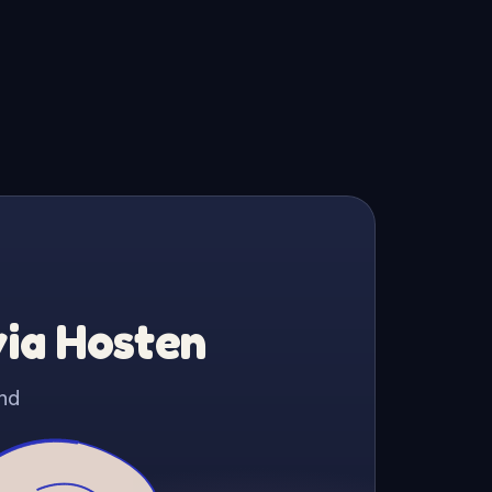
via Hosten
nd