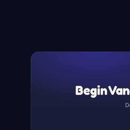
Begin Van
D