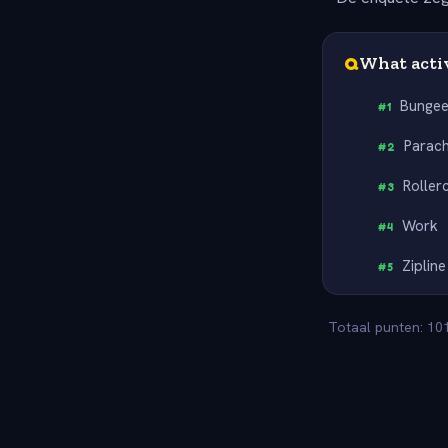
Q
What activ
Bunge
#
1
Parac
#
2
Roller
#
3
Work
#
4
Zipline
#
5
Totaal punten: 101