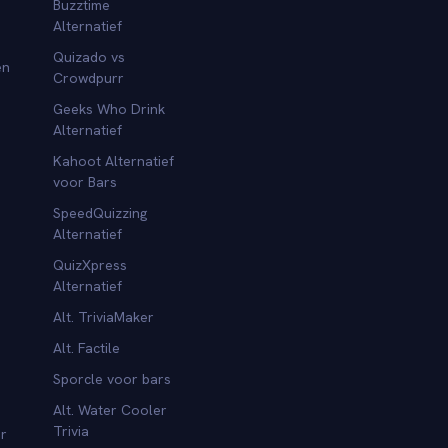
Buzztime
Alternatief
Quizado vs
en
Crowdpurr
Geeks Who Drink
Alternatief
Kahoot Alternatief
voor Bars
SpeedQuizzing
Alternatief
QuizXpress
Alternatief
Alt. TriviaMaker
Alt. Factile
Sporcle voor bars
Alt. Water Cooler
Trivia
or