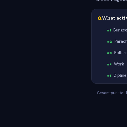
Q
What activ
Bunge
#
1
Parac
#
2
Roller
#
3
Work
#
4
Zipline
#
5
Gesamtpunkte: 10