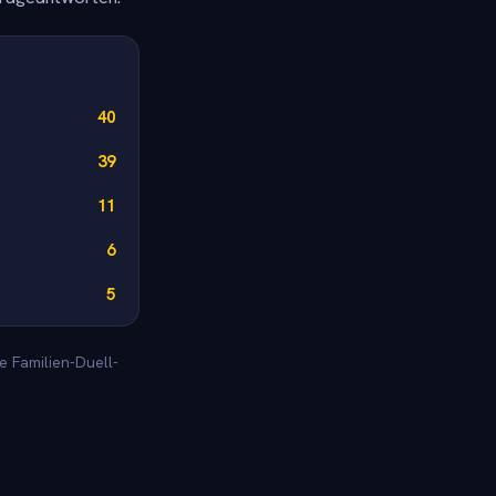
40
39
11
6
5
e Familien-Duell-