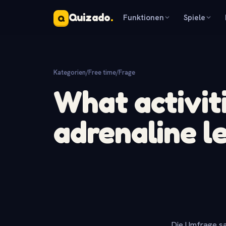
Quizado
.
Funktionen
Spiele
Q
Kategorien
/
Free time
/
Frage
What activit
adrenaline l
Die Umfrage sa