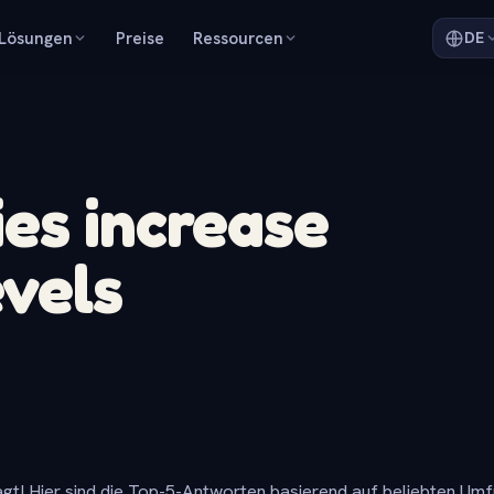
Lösungen
Preise
Ressourcen
DE
ies increase
evels
gt! Hier sind die Top-5-Antworten basierend auf beliebten Um