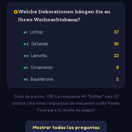
Q
Welche Dekorationen hängen Sie an
Ihren Weihnachtsbaum?
Lichter
37
#
1
Girlande
30
#
2
Lametta
23
#
3
Ornamente
8
#
4
Baumkrone
2
#
5
Total de puntos: 100. La respuesta #1 "Lichter" vale 37
puntos. Usa estas respuestas de encuestas estilo Family
Feud para tu noche de juegos!
Mostrar todas las preguntas