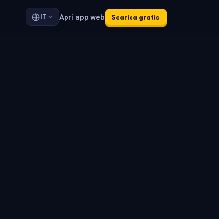
Apri app web
IT
Scarica gratis