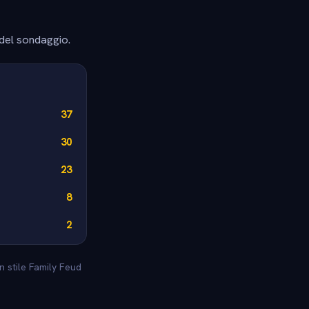
 del sondaggio.
37
30
23
8
2
in stile Family Feud