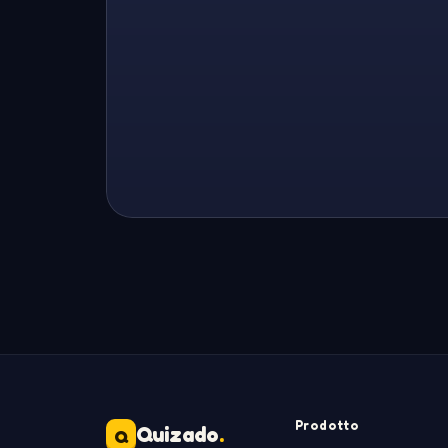
Prodotto
Quizado
.
Q