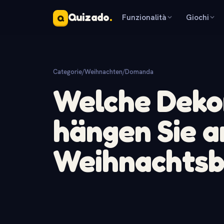
Quizado
.
Funzionalità
Giochi
Q
Categorie
/
Weihnachten
/
Domanda
Welche Deko
hängen Sie a
Weihnachts