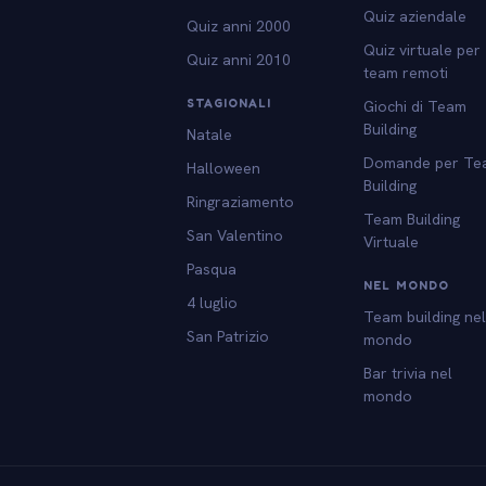
Quiz aziendale
Quiz anni 2000
Quiz virtuale per
Quiz anni 2010
team remoti
STAGIONALI
Giochi di Team
Building
Natale
Domande per Te
Halloween
Building
Ringraziamento
Team Building
San Valentino
Virtuale
Pasqua
NEL MONDO
4 luglio
Team building ne
San Patrizio
mondo
Bar trivia nel
mondo