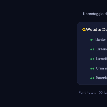
Il sondaggio d
Q
Welche De
Lichter
#
1
Girlan
#
2
Lamet
#
3
Ornam
#
4
Baumk
#
5
Punti totali: 100. 