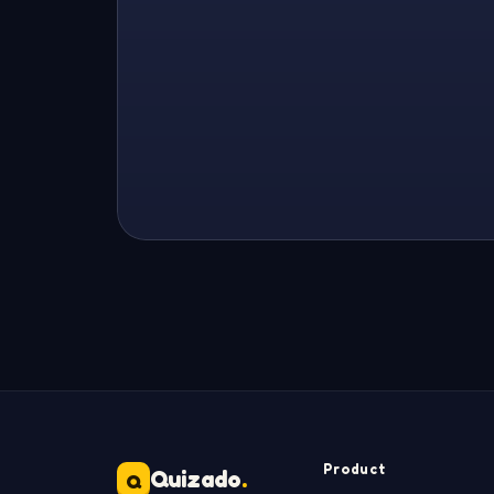
Product
Quizado
.
Q