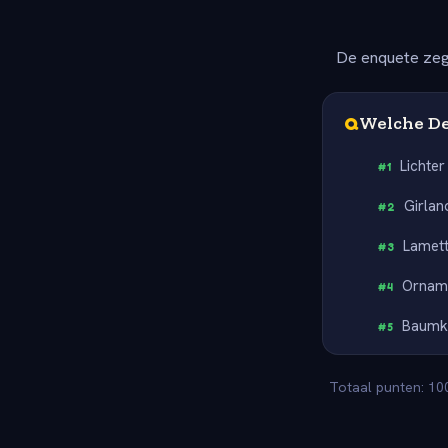
De enquete zeg
Q
Welche De
Lichter
#
1
Girlan
#
2
Lamet
#
3
Ornam
#
4
Baumk
#
5
Totaal punten: 100