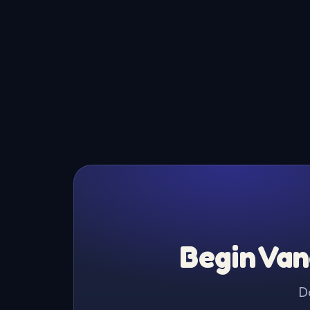
Begin Van
D