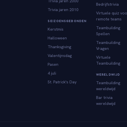
Trivia jaren 2000
Bedrijfstrivia
Trivia jaren 2010
Virtuele quiz vo
remote teams
SEIZOENSGEBONDEN
Teambuilding
Kerstmis
Spellen
Halloween
Teambuilding
Thanksgiving
Vragen
Valentijnsdag
Virtuele
Teambuilding
Pasen
4 juli
WERELDWIJD
St. Patrick's Day
Teambuilding
wereldwijd
Bar trivia
wereldwijd