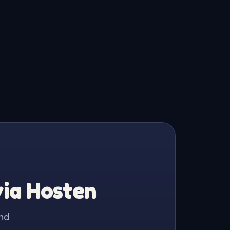
via Hosten
nd