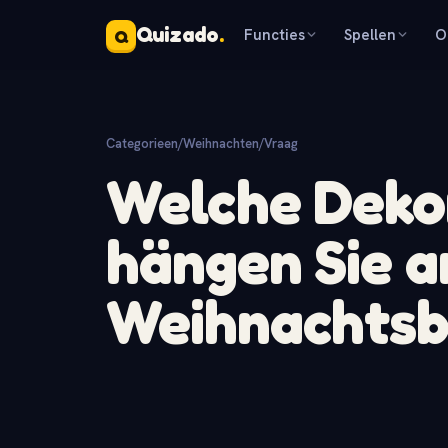
Quizado
.
Functies
Spellen
O
Q
Categorieen
/
Weihnachten
/
Vraag
Welche Deko
hängen Sie a
Weihnachts