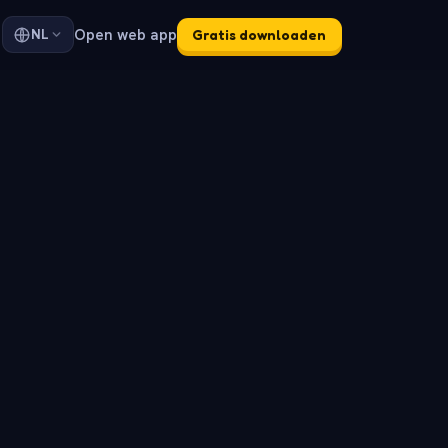
Open web app
NL
Gratis downloaden