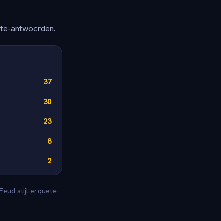
ete-antwoorden.
37
30
23
8
2
Feud stijl enquete-