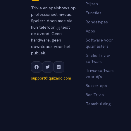
Prijzen
Trivia en spelshows op
Functies
professioneel niveau.
Spelers doen mee via
Rondetypes
hun telefoon, jij leidt
Apps
de avond. Geen
hardware, geen
Software voor
downloads voor het
quizmasters
publiek.
Gratis Trivia-
software
Trivia-software
voor dj's
support@quizado.com
Buzzer-app
Bar Trivia
Teambuilding