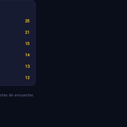
25
21
15
14
13
12
estas de encuestas