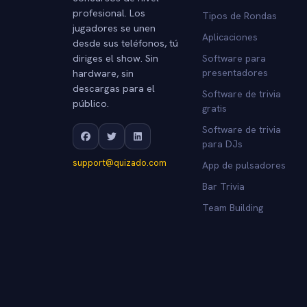
profesional. Los
Tipos de Rondas
jugadores se unen
Aplicaciones
desde sus teléfonos, tú
diriges el show. Sin
Software para
hardware, sin
presentadores
descargas para el
Software de trivia
público.
gratis
Software de trivia
para DJs
support@quizado.com
App de pulsadores
Bar Trivia
Team Building