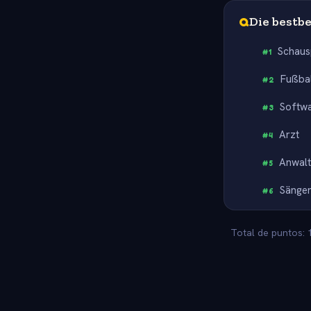
Q
Die bestb
Schaus
#
1
Fußbal
#
2
Softwa
#
3
Arzt
#
4
Anwal
#
5
Sänger
#
6
Total de puntos: 