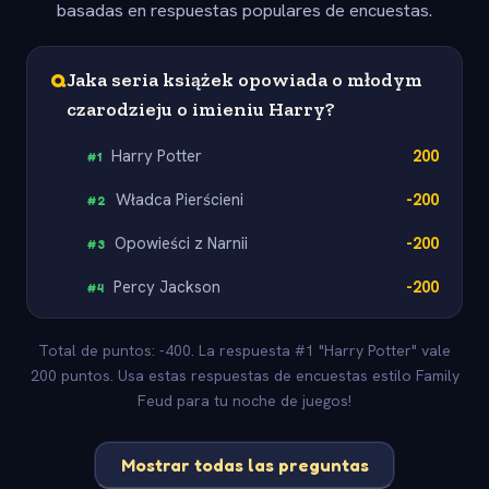
basadas en respuestas populares de encuestas.
Q
Jaka seria książek opowiada o młodym
czarodzieju o imieniu Harry?
Harry Potter
200
#
1
Władca Pierścieni
-200
#
2
Opowieści z Narnii
-200
#
3
Percy Jackson
-200
#
4
Total de puntos: -400. La respuesta #1 "Harry Potter" vale
200 puntos. Usa estas respuestas de encuestas estilo Family
Feud para tu noche de juegos!
Mostrar todas las preguntas