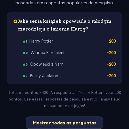
baseadas em respostas populares de pesquisa.
Q
Jaka seria książek opowiada o młodym
czarodzieju o imieniu Harry?
Harry Potter
200
#
1
Władca Pierścieni
-200
#
2
Opowieści z Narnii
-200
#
3
Percy Jackson
-200
#
4
Total de pontos: -400. A resposta #1 "Harry Potter" vale 200
pontos. Use essas respostas de pesquisa estilo Family Feud
na sua noite de jogos!
Mostrar todas as perguntas