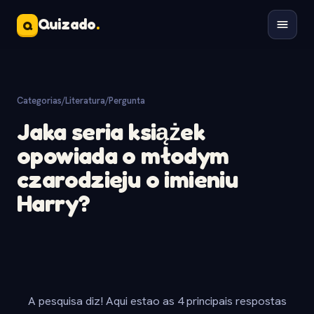
Quizado
.
Q
Categorias
/
Literatura
/
Pergunta
Jaka seria książek
opowiada o młodym
czarodzieju o imieniu
Harry?
A pesquisa diz! Aqui estao as 4 principais respostas