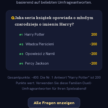
basierend auf beliebten Umfrageantworten.
Q
Jaka seria książek opowiada o młodym
czarodzieju o imieniu Harry?
Harry Potter
200
#
1
Władca Pierścieni
-200
#
2
Opowieści z Narnii
-200
#
3
Percy Jackson
-200
#
4
Gesamtpunkte: -400. Die Nr. 1 Antwort "Harry Potter" ist 200
Punkte wert. Verwenden Sie diese Familien-Duell-
Umfrageantworten für Ihren Spieleabend!
Alle Fragen anzeigen