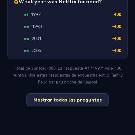
Q
What year was Netflix founded?
1997
400
#
1
1993
-400
#
2
2001
-400
#
3
2005
-400
#
4
Total de puntos: -800. La respuesta #1 "1997" vale 400
puntos. Usa estas respuestas de encuestas estilo Family
Feud para tu noche de juegos!
Mostrar todas las preguntas