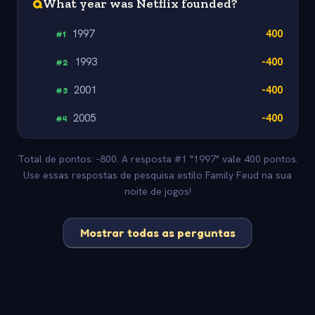
Q
What year was Netflix founded?
1997
400
#
1
1993
-400
#
2
2001
-400
#
3
2005
-400
#
4
Total de pontos: -800. A resposta #1 "1997" vale 400 pontos.
Use essas respostas de pesquisa estilo Family Feud na sua
noite de jogos!
Mostrar todas as perguntas