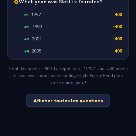
Q
What year was Netflix founded?
1997
400
#
1
1993
-400
#
2
2001
-400
#
3
2005
-400
#
4
Total des points : -800. La reponse n1 "1997" vaut 400 points.
Utilisez ces reponses de sondage style Family Feud pour
votre soiree jeux !
Afficher toutes les questions