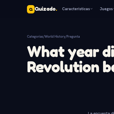
Quizado
.
Caracteristicas
Juegos
Q
Categorias
/
World History
/
Pregunta
What year di
Revolution b
La encuesta d