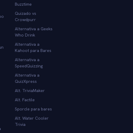
Buzztime
Quizado vs
po
Crowdpurr
Alternativa a Geeks
Who Drink
Alternativa a
un
Kahoot para Bares
Alternativa a
SpeedQuizzing
Alternativa a
QuizXpress
Alt. TriviaMaker
Alt. Factile
Sporcle para bares
Alt. Water Cooler
Trivia
a