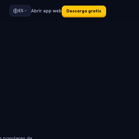
Abrir app web
ES
Descarga gratis
s populares de