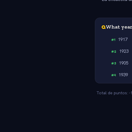
Q
What year
1917
#
1
1923
#
2
1905
#
3
1939
#
4
Total de puntos: -