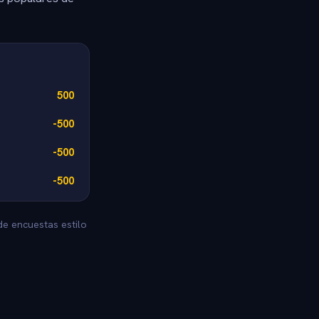
500
-500
-500
-500
de encuestas estilo