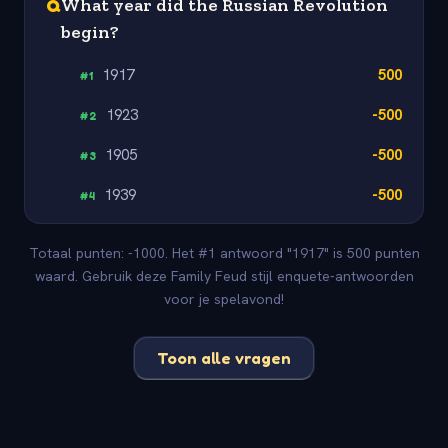
Q
What year did the Russian Revolution
begin?
1917
500
#
1
1923
-500
#
2
1905
-500
#
3
1939
-500
#
4
Totaal punten: -1000. Het #1 antwoord "1917" is 500 punten
waard. Gebruik deze Family Feud stijl enquete-antwoorden
voor je spelavond!
Toon alle vragen