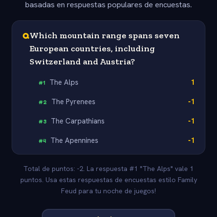
basadas en respuestas populares de encuestas.
Q
Which mountain range spans seven
European countries, including
Switzerland and Austria?
The Alps
1
#
1
The Pyrenees
-1
#
2
The Carpathians
-1
#
3
The Apennines
-1
#
4
Total de puntos: -2. La respuesta #1 "The Alps" vale 1
puntos. Usa estas respuestas de encuestas estilo Family
Feud para tu noche de juegos!