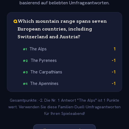
basierend auf beliebten Umfrageantworten.
Q
Which mountain range spans seven
European countries, including
Switzerland and Austria?
The Alps
1
#
1
The Pyrenees
-1
#
2
The Carpathians
-1
#
3
The Apennines
-1
#
4
Gesamtpunkte: -2. Die Nr. 1 Antwort "The Alps" ist 1 Punkte
wert. Verwenden Sie diese Familien-Duell-Umfrageantworten
für Ihren Spieleabend!