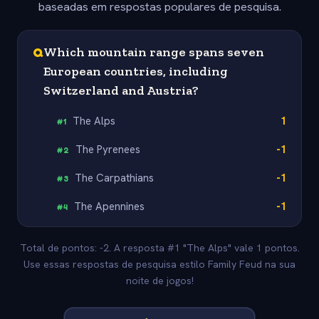
baseadas em respostas populares de pesquisa.
Q
Which mountain range spans seven
European countries, including
Switzerland and Austria?
The Alps
1
#
1
The Pyrenees
-1
#
2
The Carpathians
-1
#
3
The Apennines
-1
#
4
Total de pontos: -2. A resposta #1 "The Alps" vale 1 pontos.
Use essas respostas de pesquisa estilo Family Feud na sua
noite de jogos!