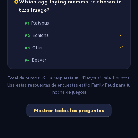
Q
Which egg-laying mammal is shown in
this image?
Platypus
1
#
1
Echidna
-1
#
2
Otter
-1
#
3
Beaver
-1
#
4
Total de puntos: -2. La respuesta #1 "Platypus" vale 1 puntos.
Usa estas respuestas de encuestas estilo Family Feud para tu
noche de juegos!
Mostrar todas las preguntas