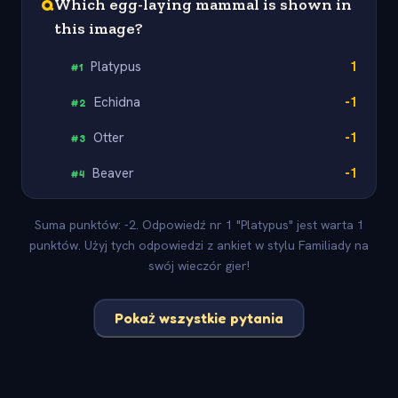
Q
Which egg-laying mammal is shown in
this image?
Platypus
1
#
1
Echidna
-1
#
2
Otter
-1
#
3
Beaver
-1
#
4
Suma punktów: -2. Odpowiedź nr 1 "Platypus" jest warta 1
punktów. Użyj tych odpowiedzi z ankiet w stylu Familiady na
swój wieczór gier!
Pokaż wszystkie pytania