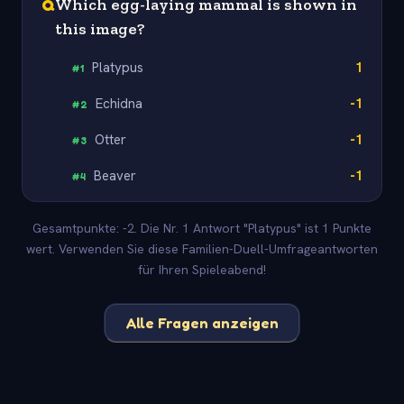
Q
Which egg-laying mammal is shown in
this image?
Platypus
1
#
1
Echidna
-1
#
2
Otter
-1
#
3
Beaver
-1
#
4
Gesamtpunkte: -2. Die Nr. 1 Antwort "Platypus" ist 1 Punkte
wert. Verwenden Sie diese Familien-Duell-Umfrageantworten
für Ihren Spieleabend!
Alle Fragen anzeigen