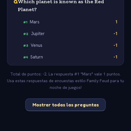
Q
Which planet is known as the Red
Planet?
Mars
1
#
1
Jupiter
-1
#
2
Venus
-1
#
3
Saturn
-1
#
4
Total de puntos: -2. La respuesta #1 "Mars" vale 1 puntos.
Usa estas respuestas de encuestas estilo Family Feud para tu
noche de juegos!
Mostrar todas las preguntas