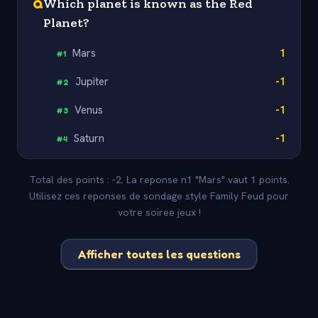
Q
Which planet is known as the Red
Planet?
Mars
1
#
1
Jupiter
-1
#
2
Venus
-1
#
3
Saturn
-1
#
4
Total des points : -2. La reponse n1 "Mars" vaut 1 points.
Utilisez ces reponses de sondage style Family Feud pour
votre soiree jeux !
Afficher toutes les questions