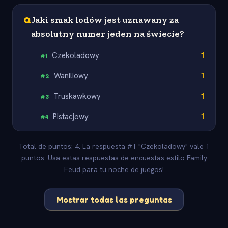
Q
Jaki smak lodów jest uznawany za
absolutny numer jeden na świecie?
Czekoladowy
1
#
1
Waniliowy
1
#
2
Truskawkowy
1
#
3
Pistacjowy
1
#
4
Total de puntos: 4. La respuesta #1 "Czekoladowy" vale 1
puntos. Usa estas respuestas de encuestas estilo Family
Feud para tu noche de juegos!
Mostrar todas las preguntas