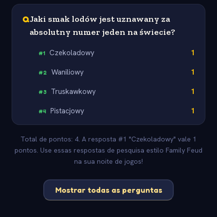
Q
Jaki smak lodów jest uznawany za
absolutny numer jeden na świecie?
Czekoladowy
1
#
1
Waniliowy
1
#
2
Truskawkowy
1
#
3
Pistacjowy
1
#
4
Total de pontos: 4. A resposta #1 "Czekoladowy" vale 1
pontos. Use essas respostas de pesquisa estilo Family Feud
na sua noite de jogos!
Mostrar todas as perguntas