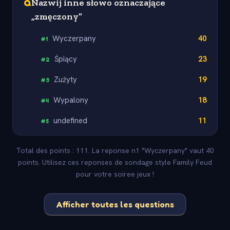
Q
Nazwij inne słowo oznaczające
„zmęczony”
Wyczerpany
40
#
1
Śpiący
23
#
2
Zużyty
19
#
3
Wypalony
18
#
4
undefined
11
#
5
Total des points : 111. La reponse n1 "Wyczerpany" vaut 40
points. Utilisez ces reponses de sondage style Family Feud
pour votre soiree jeux !
Afficher toutes les questions