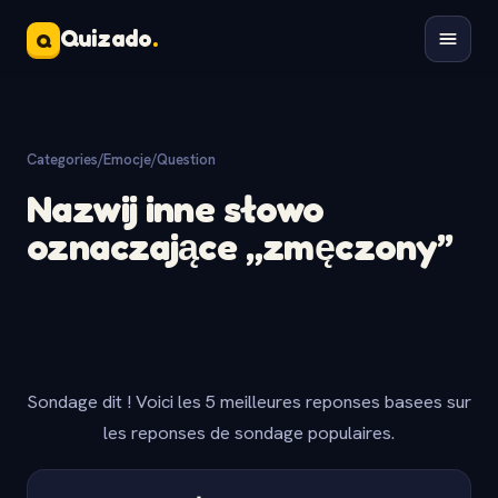
Quizado
.
Q
Categories
/
Emocje
/
Question
Nazwij inne słowo
oznaczające „zmęczony”
Sondage dit ! Voici les 5 meilleures reponses basees sur
les reponses de sondage populaires.