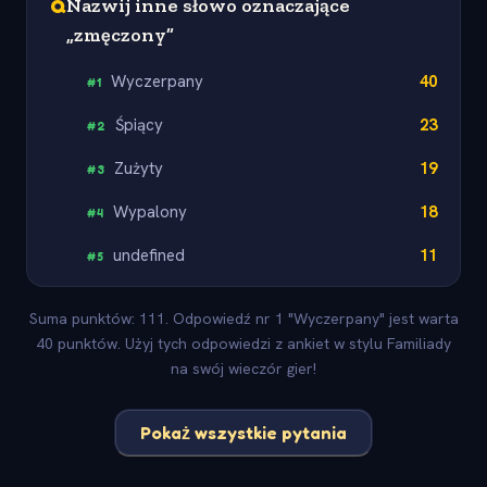
Q
Nazwij inne słowo oznaczające
„zmęczony”
Wyczerpany
40
#
1
Śpiący
23
#
2
Zużyty
19
#
3
Wypalony
18
#
4
undefined
11
#
5
Suma punktów: 111. Odpowiedź nr 1 "Wyczerpany" jest warta
40 punktów. Użyj tych odpowiedzi z ankiet w stylu Familiady
na swój wieczór gier!
Pokaż wszystkie pytania