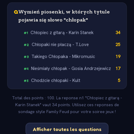
Q
Wymień piosenki, w których tytule
pojawia się słowo "chłopak"
Chłopiec z gitarą - Karin Stanek
34
#
1
Chłopaki nie płaczą - T.Love
25
#
2
Takiego Chłopaka - Mikromusic
19
#
3
Nieśmiały chłopak - Gosia Andrzejewicz
17
#
4
Chodźcie chłopaki - Kult
5
#
5
Total des points : 100. La reponse n1 "Chłopiec z gitarą -
Karin Stanek" vaut 34 points. Utilisez ces reponses de
sondage style Family Feud pour votre soiree jeux !
Afficher toutes les questions