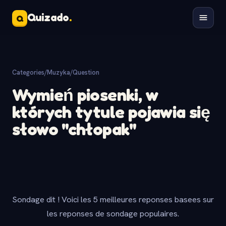
Quizado
.
Q
Categories
/
Muzyka
/
Question
Wymień piosenki, w
których tytule pojawia się
słowo "chłopak"
Sondage dit ! Voici les 5 meilleures reponses basees sur
les reponses de sondage populaires.