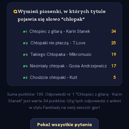
Q
Wymień piosenki, w których tytule
pojawia się słowo "chłopak"
Chłopiec z gitarą - Karin Stanek
34
#
1
Chłopaki nie płaczą - T.Love
25
#
2
Takiego Chłopaka - Mikromusic
19
#
3
Nieśmiały chłopak - Gosia Andrzejewicz
17
#
4
Chodźcie chłopaki - Kult
5
#
5
Suma punktów: 100. Odpowiedź nr 1 "Chłopiec z gitarą - Karin
Stanek" jest warta 34 punktów. Użyj tych odpowiedzi z ankiet
w stylu Familiady na swój wieczór gier!
Pokaż wszystkie pytania