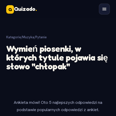
Quizado
.
Q
Kategorie
/
Muzyka
/
Pytanie
Wymień piosenki, w
których tytule pojawia się
słowo "chłopak"
Ankieta mówi! Oto 5 najlepszych odpowiedzi na
podstawie popularnych odpowiedzi z ankiet.