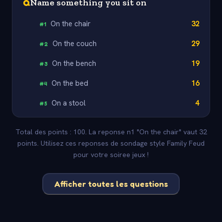
Q
Name something you sit on
On the chair
32
#
1
On the couch
29
#
2
On the bench
19
#
3
On the bed
16
#
4
On a stool
4
#
5
Total des points : 100. La reponse n1 "On the chair" vaut 32
points. Utilisez ces reponses de sondage style Family Feud
pour votre soiree jeux !
Afficher toutes les questions