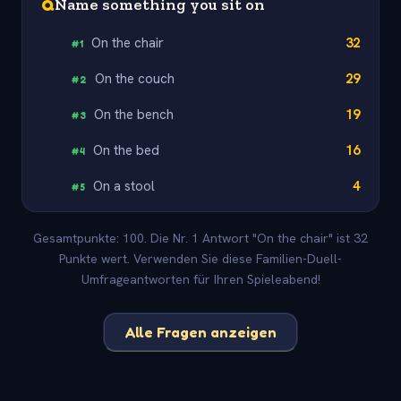
Q
Name something you sit on
On the chair
32
#
1
On the couch
29
#
2
On the bench
19
#
3
On the bed
16
#
4
On a stool
4
#
5
Gesamtpunkte: 100. Die Nr. 1 Antwort "On the chair" ist 32
Punkte wert. Verwenden Sie diese Familien-Duell-
Umfrageantworten für Ihren Spieleabend!
Alle Fragen anzeigen