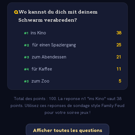
Q
Wo kannst du dich mit deinem
Schwarm verabreden?
ins Kino
38
#
1
für einen Spaziergang
25
#
2
zum Abendessen
21
#
3
für Kaffee
11
#
4
zum Zoo
5
#
5
Total des points : 100. La reponse n1 "ins Kino" vaut 38
points. Utilisez ces reponses de sondage style Family Feud
pour votre soiree jeux !
Afficher toutes les questions