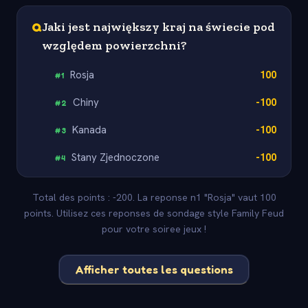
Q
Jaki jest największy kraj na świecie pod
względem powierzchni?
Rosja
100
#
1
Chiny
-100
#
2
Kanada
-100
#
3
Stany Zjednoczone
-100
#
4
Total des points : -200. La reponse n1 "Rosja" vaut 100
points. Utilisez ces reponses de sondage style Family Feud
pour votre soiree jeux !
Afficher toutes les questions